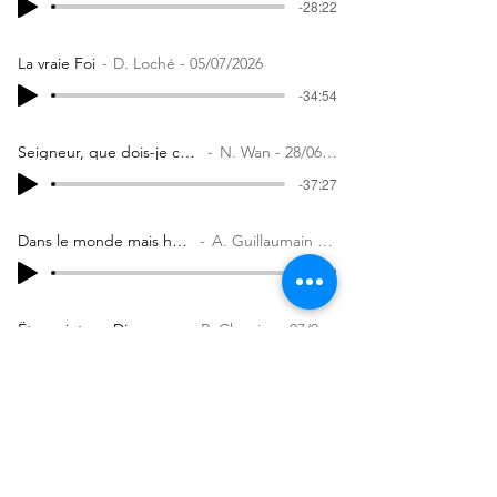
-28:22
La vraie Foi
D. Loché - 05/07/2026
-34:54
Seigneur, que dois-je changer
N. Wan - 28/06/2026
-37:27
Dans le monde mais hors du monde
A. Guillaumain - 14/06/2026
-35:42
Être saint car Dieu est Saint
R. Charrier - 07/06/2026
-38:26
Jérémie 29
JM Bricaud - 31/05/2026
-32:52