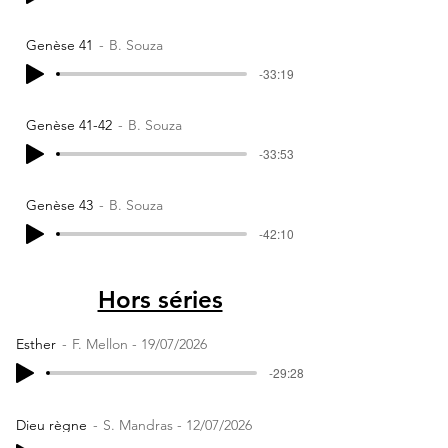
Genèse 41
B. Souza
-33:19
Genèse 41-42
B. Souza
-33:53
Genèse 43
B. Souza
-42:10
Hors séries
Esther
F. Mellon - 19/07/2026
-29:28
Dieu règne
S. Mandras - 12/07/2026