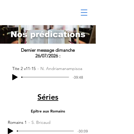
Nos prédications
Dernier message dimanche
26/07/2026 :
Tite 2 v11-15
N. Andriamanampisoa
-39:48
Séries
Epître aux Romains
Romains 1
S. Bricaud
-30:09